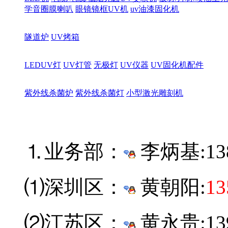
学音圈膜喇叭
眼镜镜框UV机
uv油漆固化机
隧道炉
UV烤箱
LEDUV灯
UV灯管
无极灯
UV仪器
UV固化机配件
紫外线杀菌炉
紫外线杀菌灯
小型激光雕刻机
⒈业务部：
李炳基:
13
⑴深圳区：
黄朝阳:
13
⑵江苏区：
黄永贵:139