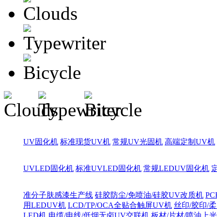
UV固化机
标准现货UV机
常规UV光固机
高端定制UV机
UVLED固化机
标准UVLED固化机
常规LEDUV固化机
准分子肤感漆生产线
硅胶防尘/免喷油/硅胶UV改质机
PC
用LEDUV机
LCD/TP/OCA全贴合触屏UV机
丝印/胶印/柔
LED机
电缆/电线/低烟无卤UV交联机
板材/片材/喷油上