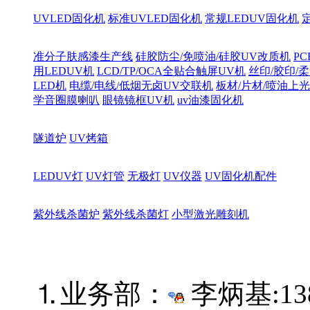
UVLED固化机
标准UVLED固化机
常规LEDUV固化机
准分子肤感漆生产线
硅胶防尘/免喷油/硅胶UV改质机
PC
用LEDUV机
LCD/TP/OCA全贴合触屏UV机
丝印/胶印/柔
LED机
电缆/电线/低烟无卤UV交联机
板材/片材/喷油上
学音圈膜喇叭
眼镜镜框UV机
uv油漆固化机
隧道炉
UV烤箱
LEDUV灯
UV灯管
无极灯
UV仪器
UV固化机配件
紫外线杀菌炉
紫外线杀菌灯
小型激光雕刻机
⒈业务部：
李炳基:
13