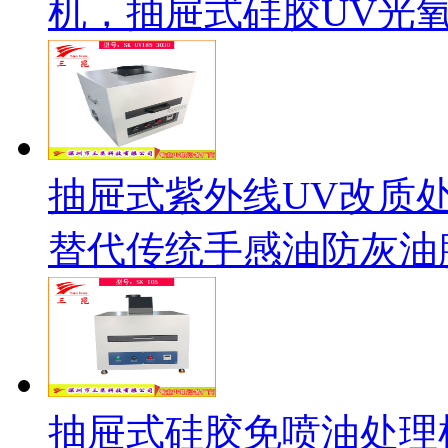
机，抽屉式硅胶UV光
抽屉式紫外线UV改质处
替代传统手感油防灰油
抽屉式硅胶免喷油处理