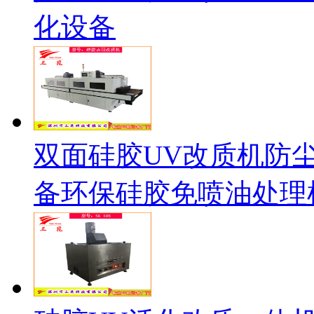
化设备
双面硅胶UV改质机防
备环保硅胶免喷油处理