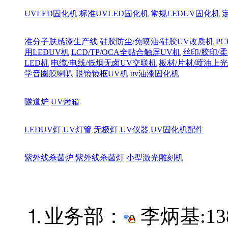
UVLED固化机
标准UVLED固化机
常规LEDUV固化机
准分子肤感漆生产线
硅胶防尘/免喷油/硅胶UV改质机
PC
用LEDUV机
LCD/TP/OCA全贴合触屏UV机
丝印/胶印/柔
LED机
电缆/电线/低烟无卤UV交联机
板材/片材/喷油上
学音圈膜喇叭
眼镜镜框UV机
uv油漆固化机
隧道炉
UV烤箱
LEDUV灯
UV灯管
无极灯
UV仪器
UV固化机配件
紫外线杀菌炉
紫外线杀菌灯
小型激光雕刻机
⒈业务部：
李炳基:
13