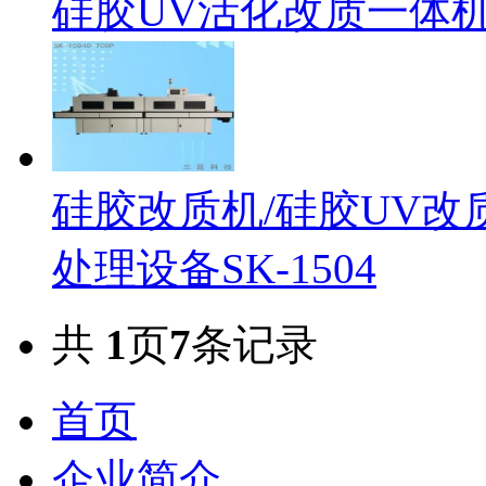
硅胶UV活化改质一体
硅胶改质机/硅胶UV改
处理设备SK-1504
共
1
页
7
条记录
首页
企业简介