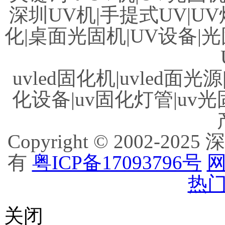
深圳UV机|手提式UV|UV
化|桌面光固机|UV设备|光
uvled固化机|uvled面光源
化设备|uv固化灯管|uv光
Copyright © 2002
有
粤ICP备17093796号
网
热门
关闭