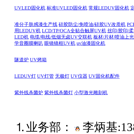
UVLED固化机
标准UVLED固化机
常规LEDUV固化机
准分子肤感漆生产线
硅胶防尘/免喷油/硅胶UV改质机
PC
用LEDUV机
LCD/TP/OCA全贴合触屏UV机
丝印/胶印/柔
LED机
电缆/电线/低烟无卤UV交联机
板材/片材/喷油上
学音圈膜喇叭
眼镜镜框UV机
uv油漆固化机
隧道炉
UV烤箱
LEDUV灯
UV灯管
无极灯
UV仪器
UV固化机配件
紫外线杀菌炉
紫外线杀菌灯
小型激光雕刻机
⒈业务部：
李炳基:
13