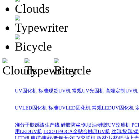
UV固化机
标准现货UV机
常规UV光固机
高端定制UV机
UVLED固化机
标准UVLED固化机
常规LEDUV固化机
准分子肤感漆生产线
硅胶防尘/免喷油/硅胶UV改质机
PC
用LEDUV机
LCD/TP/OCA全贴合触屏UV机
丝印/胶印/柔
LED机
电缆/电线/低烟无卤UV交联机
板材/片材/喷油上