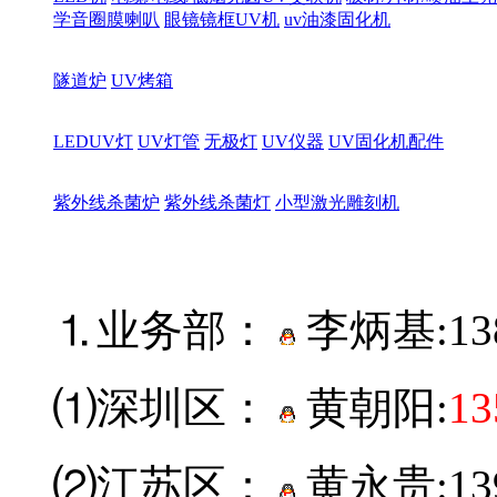
学音圈膜喇叭
眼镜镜框UV机
uv油漆固化机
隧道炉
UV烤箱
LEDUV灯
UV灯管
无极灯
UV仪器
UV固化机配件
紫外线杀菌炉
紫外线杀菌灯
小型激光雕刻机
⒈业务部：
李炳基:
13
⑴深圳区：
黄朝阳:
13
⑵江苏区：
黄永贵:139