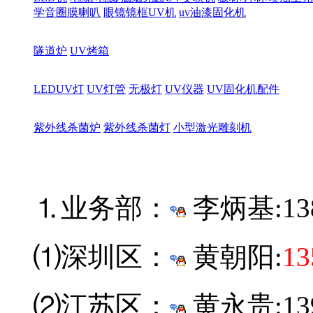
学音圈膜喇叭
眼镜镜框UV机
uv油漆固化机
隧道炉
UV烤箱
LEDUV灯
UV灯管
无极灯
UV仪器
UV固化机配件
紫外线杀菌炉
紫外线杀菌灯
小型激光雕刻机
⒈业务部：
李炳基:
13
⑴深圳区：
黄朝阳:
13
⑵江苏区：
黄永贵:139