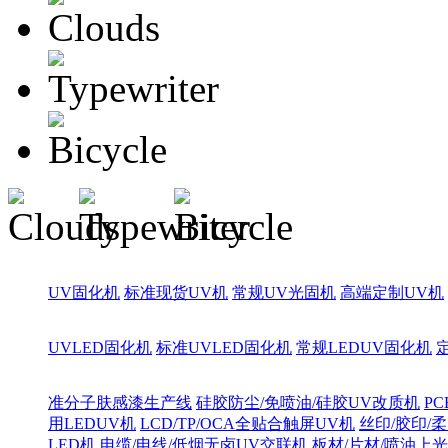
UV固化机
标准现货UV机
常规UV光固机
高端定制UV机
UVLED固化机
标准UVLED固化机
常规LEDUV固化机
准分子肤感漆生产线
硅胶防尘/免喷油/硅胶UV改质机
PC
用LEDUV机
LCD/TP/OCA全贴合触屏UV机
丝印/胶印/柔
LED机
电缆/电线/低烟无卤UV交联机
板材/片材/喷油上