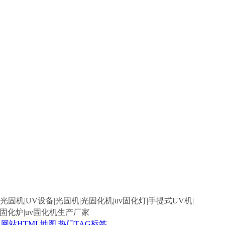
光固机|UV设备|光固机|光固化机|uv固化灯|手提式UV机|
备|uv固化炉|uv固化机生产厂家
网站HTML地图
热门TAG标签