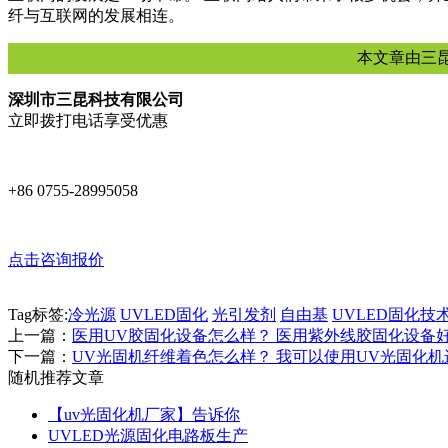
纤与互联网的发展相连。
本文章由三
深圳市三昆科技有限公司
立即拨打电话享受优惠
+86 0755-28995058
点击咨询报价
Tag标签:
冷光源
UVLED固化
光引发剂
自由基
UVLED固化技
上一篇：
医用UV胶固化设备怎么样？ 医用紫外线胶固化设备
下一篇：
UV光固机纤维着色怎么样？ 我可以使用UV光固化
随机推荐文章
【uv光固化机厂家】告诉你
UVLED光源固化电路板生产