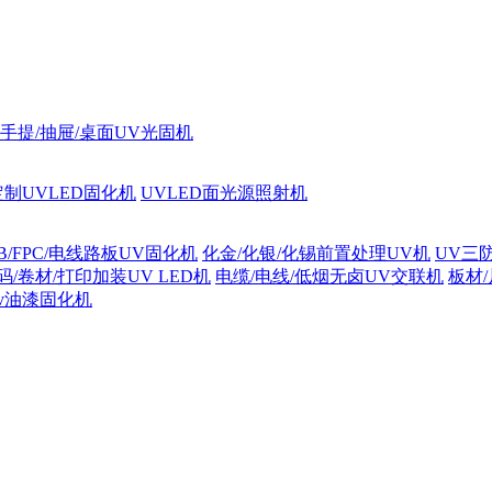
手提/抽屉/桌面UV光固机
定制UVLED固化机
UVLED面光源照射机
B/FPC/电线路板UV固化机
化金/化银/化锡前置处理UV机
UV三
码/卷材/打印加装UV LED机
电缆/电线/低烟无卤UV交联机
板材
uv油漆固化机