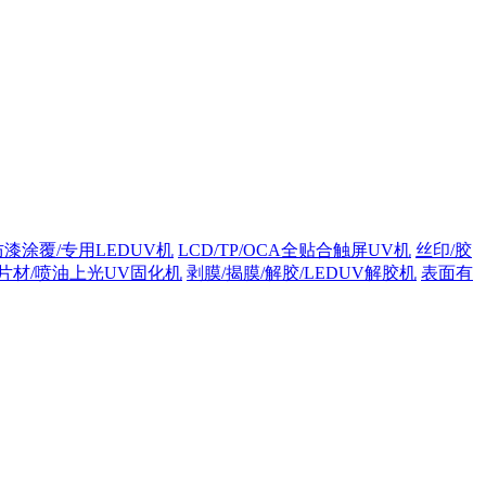
防漆涂覆/专用LEDUV机
LCD/TP/OCA全贴合触屏UV机
丝印/胶
/片材/喷油上光UV固化机
剥膜/揭膜/解胶/LEDUV解胶机
表面有