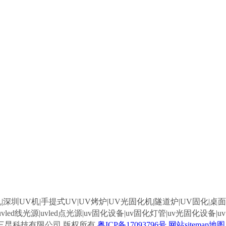
|深圳UV机|手提式UV|UV烤炉|UV光固化机|隧道炉|UV固化|桌面
源|uvled线光源|uvled点光源|uv固化设备|uv固化灯管|uv光固化设
25 深圳市三昆科技有限公司 版权所有
粤ICP备17093796号
网站sitemap地图