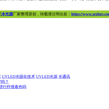
昆
冷光源
厂家整理原创，转载请注明出处：
https://www.szxhuv.co
术
UVLED光固化技术
UVLED光源
光通讯
好吗？
机进行纤维着色吗