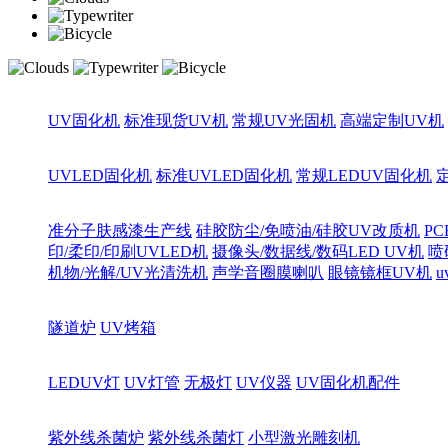
UV固化机
标准现货UV机
常规UV光固机
高端定制UV机
UVLED固化机
标准UVLED固化机
常规LEDUV固化机
准分子肤感漆生产线
硅胶防尘/免喷油/硅胶UV改质机
PC
印/柔印/印刷UVLED机
摄像头/数据线/数码LED UV机
喷
机物/光解/UV光清洗机
声学音圈膜喇叭
眼镜镜框UV机
隧道炉
UV烤箱
LEDUV灯
UV灯管
无极灯
UV仪器
UV固化机配件
紫外线杀菌炉
紫外线杀菌灯
小型激光雕刻机