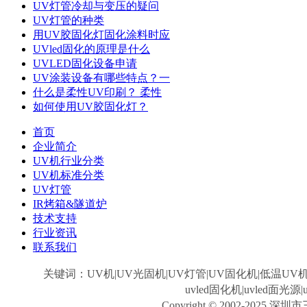
UV灯管冷却与变压的疑问
UV灯管的种类
用UV胶固化灯固化涂料时应
UVled固化的原理是什么
UVLED固化设备申请
UV涂装设备有哪些特点？一
什么是柔性UV印刷？ 柔性
如何使用UV胶固化灯？
首页
企业简介
UV机行业分类
UV机标准分类
UV灯管
IR烤箱&隧道炉
技术支持
行业资讯
联系我们
关键词：UV机|UV光固机|UV灯管|UV固化机|低温UV机
uvled固化机|uvled面光
Copyright © 2002-20