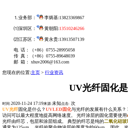
⒈业务部：
李炳基:
13823369867
⑴深圳区：
黄朝阳:
13510246266
⑵江苏区：
黄永贵:13913507139
电 话：（+86）0755-28995058
传 真：（+86）0755-89648039
邮 箱： xhuv2006@163.com
您现在的位置:
主页
>
行业资讯
UV光纤固化
2020-11-24 17:19
未知
次
时间:
来源:
点击:
UV光纤
固化是什么？
UVLED固化
与光纤的发展有什么关系？
访问可以最大程度地提高网络速度。 光纤涂层的固化需要使用
光纤由纤芯，包层和涂层组成。 典型的纤芯是纯的
二氧化硅玻
通常为125μm。 光纤的聚合物涂层的厚度为约60μm。 因