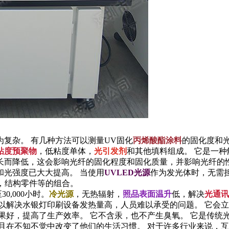
复杂。 有几种方法可以测量UV固化
丙烯酸酯涂料
的固化度和
粘度预聚物
，低粘度单体，
光引发剂
和其他填料组成。 它是一
而降低，这会影响光纤的固化程度和固化质量，并影响光纤的性
和光强度已大大提高。 当使用
UVLED光源
作为发光体时，无需担
，结构零件等的组合。
0,000小时。
冷光源
，无热辐射，
照品表面温升
低，解决
光通讯
以解决水银灯印刷设备发热量高，人员难以承受的问题。 它会立
果好，提高了生产效率。 它不含汞，也不产生臭氧。 它是传统
且在不知不觉中改变了他们的生活习惯。 对于许多行业来说，