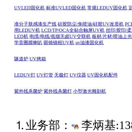
UVLED固化机
标准UVLED固化机
常规LEDUV固化机
准分子肤感漆生产线
硅胶防尘/免喷油/硅胶UV改质机
PC
用LEDUV机
LCD/TP/OCA全贴合触屏UV机
丝印/胶印/柔
LED机
电缆/电线/低烟无卤UV交联机
板材/片材/喷油上
学音圈膜喇叭
眼镜镜框UV机
uv油漆固化机
隧道炉
UV烤箱
LEDUV灯
UV灯管
无极灯
UV仪器
UV固化机配件
紫外线杀菌炉
紫外线杀菌灯
小型激光雕刻机
⒈业务部：
李炳基:
13