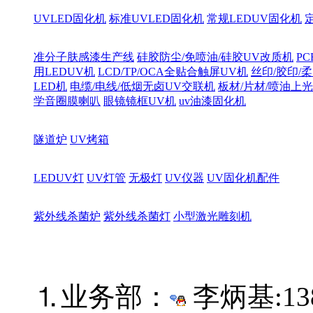
UVLED固化机
标准UVLED固化机
常规LEDUV固化机
准分子肤感漆生产线
硅胶防尘/免喷油/硅胶UV改质机
PC
用LEDUV机
LCD/TP/OCA全贴合触屏UV机
丝印/胶印/柔
LED机
电缆/电线/低烟无卤UV交联机
板材/片材/喷油上
学音圈膜喇叭
眼镜镜框UV机
uv油漆固化机
隧道炉
UV烤箱
LEDUV灯
UV灯管
无极灯
UV仪器
UV固化机配件
紫外线杀菌炉
紫外线杀菌灯
小型激光雕刻机
⒈业务部：
李炳基:
13