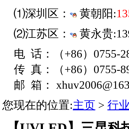
⑴深圳区：
黄朝阳:
13
⑵江苏区：
黄永贵:139
电 话：（+86）0755-28
传 真：（+86）0755-89
邮 箱： xhuv2006@163
您现在的位置:
主页
>
行
【UVLED】三昆科