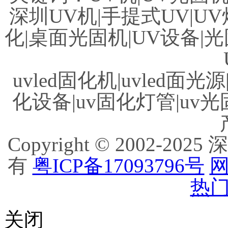
深圳UV机|手提式UV|UV
化|桌面光固机|UV设备|光
uvled固化机|uvled面光源
化设备|uv固化灯管|uv光
Copyright © 2002
有
粤ICP备17093796号
网
热门
关闭