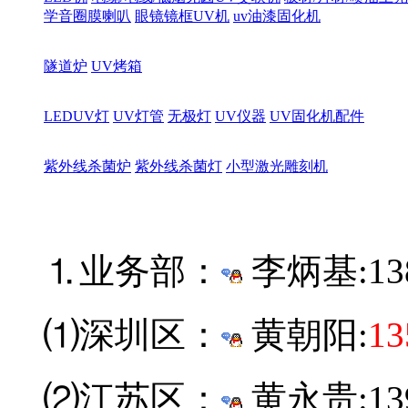
学音圈膜喇叭
眼镜镜框UV机
uv油漆固化机
隧道炉
UV烤箱
LEDUV灯
UV灯管
无极灯
UV仪器
UV固化机配件
紫外线杀菌炉
紫外线杀菌灯
小型激光雕刻机
⒈业务部：
李炳基:
13
⑴深圳区：
黄朝阳:
13
⑵江苏区：
黄永贵:139