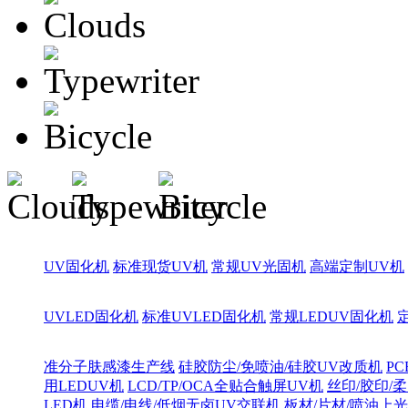
UV固化机
标准现货UV机
常规UV光固机
高端定制UV机
UVLED固化机
标准UVLED固化机
常规LEDUV固化机
准分子肤感漆生产线
硅胶防尘/免喷油/硅胶UV改质机
PC
用LEDUV机
LCD/TP/OCA全贴合触屏UV机
丝印/胶印/柔
LED机
电缆/电线/低烟无卤UV交联机
板材/片材/喷油上