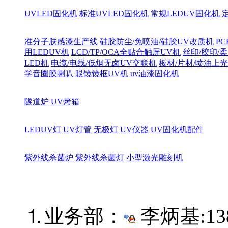
UVLED固化机
标准UVLED固化机
常规LEDUV固化机
准分子肤感漆生产线
硅胶防尘/免喷油/硅胶UV改质机
PC
用LEDUV机
LCD/TP/OCA全贴合触屏UV机
丝印/胶印/柔
LED机
电缆/电线/低烟无卤UV交联机
板材/片材/喷油上
学音圈膜喇叭
眼镜镜框UV机
uv油漆固化机
隧道炉
UV烤箱
LEDUV灯
UV灯管
无极灯
UV仪器
UV固化机配件
紫外线杀菌炉
紫外线杀菌灯
小型激光雕刻机
⒈业务部：
李炳基:
13