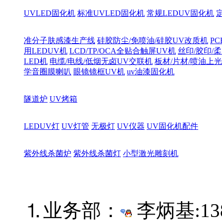
UVLED固化机
标准UVLED固化机
常规LEDUV固化机
准分子肤感漆生产线
硅胶防尘/免喷油/硅胶UV改质机
PC
用LEDUV机
LCD/TP/OCA全贴合触屏UV机
丝印/胶印/柔
LED机
电缆/电线/低烟无卤UV交联机
板材/片材/喷油上
学音圈膜喇叭
眼镜镜框UV机
uv油漆固化机
隧道炉
UV烤箱
LEDUV灯
UV灯管
无极灯
UV仪器
UV固化机配件
紫外线杀菌炉
紫外线杀菌灯
小型激光雕刻机
⒈业务部：
李炳基:
13