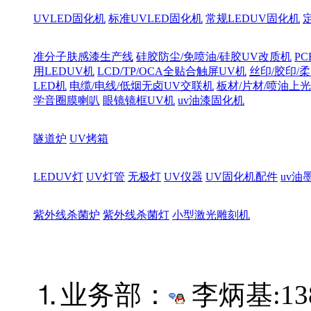
UVLED固化机
标准UVLED固化机
常规LEDUV固化机
准分子肤感漆生产线
硅胶防尘/免喷油/硅胶UV改质机
PC
用LEDUV机
LCD/TP/OCA全贴合触屏UV机
丝印/胶印/柔
LED机
电缆/电线/低烟无卤UV交联机
板材/片材/喷油上
学音圈膜喇叭
眼镜镜框UV机
uv油漆固化机
隧道炉
UV烤箱
LEDUV灯
UV灯管
无极灯
UV仪器
UV固化机配件
uv油墨
紫外线杀菌炉
紫外线杀菌灯
小型激光雕刻机
⒈业务部：
李炳基:
13