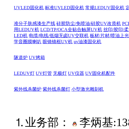
UVLED固化机
标准UVLED固化机
常规LEDUV固化机
准分子肤感漆生产线
硅胶防尘/免喷油/硅胶UV改质机
PC
用LEDUV机
LCD/TP/OCA全贴合触屏UV机
丝印/胶印/柔
LED机
电缆/电线/低烟无卤UV交联机
板材/片材/喷油上
学音圈膜喇叭
眼镜镜框UV机
uv油漆固化机
隧道炉
UV烤箱
LEDUV灯
UV灯管
无极灯
UV仪器
UV固化机配件
紫外线杀菌炉
紫外线杀菌灯
小型激光雕刻机
⒈业务部：
李炳基:
13