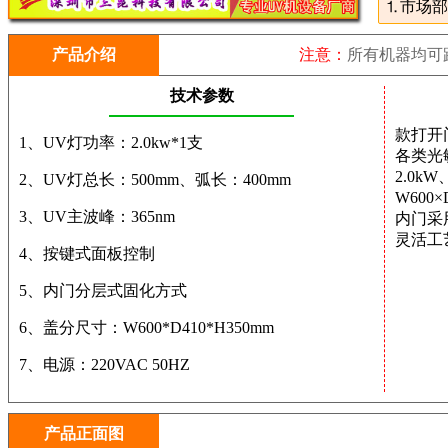
⒈市场部：
产品介绍
注意：
所有机器均可
技术参数
款打开
1、UV灯功率：2.0kw*1支
各类光
2.0k
2、UV灯总长：500mm、弧长：400mm
W600
3、UV主波峰：365nm
内门采
灵活工
4、按键式面板控制
5、内门分层式固化方式
6、盖分尺寸：W600*D410*H350mm
7、电源：220VAC 50HZ
产品正面图