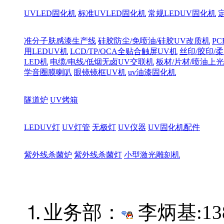
UVLED固化机
标准UVLED固化机
常规LEDUV固化机
准分子肤感漆生产线
硅胶防尘/免喷油/硅胶UV改质机
PC
用LEDUV机
LCD/TP/OCA全贴合触屏UV机
丝印/胶印/柔
LED机
电缆/电线/低烟无卤UV交联机
板材/片材/喷油上
学音圈膜喇叭
眼镜镜框UV机
uv油漆固化机
隧道炉
UV烤箱
LEDUV灯
UV灯管
无极灯
UV仪器
UV固化机配件
紫外线杀菌炉
紫外线杀菌灯
小型激光雕刻机
⒈业务部：
李炳基:
13