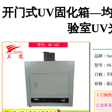
开门式UV固化箱—均
验室UV
品牌：Sun
型号：SK-
订购：不
价格：面
⒈订购热
⒉业务咨