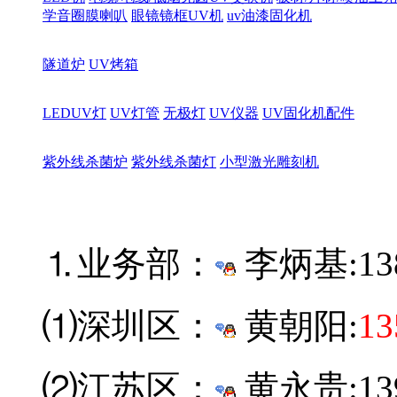
学音圈膜喇叭
眼镜镜框UV机
uv油漆固化机
隧道炉
UV烤箱
LEDUV灯
UV灯管
无极灯
UV仪器
UV固化机配件
紫外线杀菌炉
紫外线杀菌灯
小型激光雕刻机
⒈业务部：
李炳基:
13
⑴深圳区：
黄朝阳:
13
⑵江苏区：
黄永贵:139