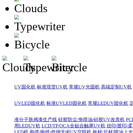
UV固化机
标准现货UV机
常规UV光固机
高端定制UV机
UVLED固化机
标准UVLED固化机
常规LEDUV固化机
准分子肤感漆生产线
硅胶防尘/免喷油/硅胶UV改质机
PC
用LEDUV机
LCD/TP/OCA全贴合触屏UV机
丝印/胶印/柔
LED机
电缆/电线/低烟无卤UV交联机
板材/片材/喷油上